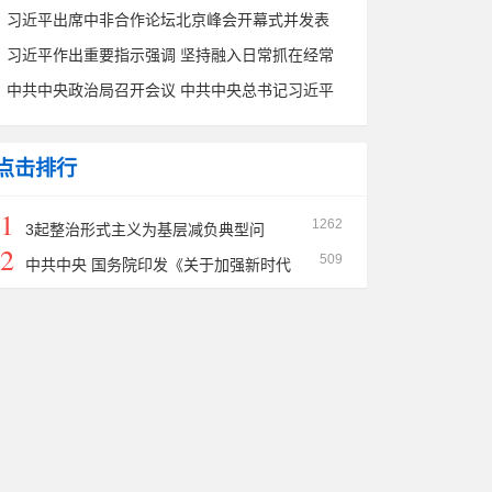
会精神专题研讨班结业 蔡奇出席结业式并作总结
习近平出席中非合作论坛北京峰会开幕式并发表
讲话
主旨讲话
习近平作出重要指示强调 坚持融入日常抓在经常
把党纪学习教育成果持续转化为推动高质量发展
中共中央政治局召开会议 中共中央总书记习近平
的强大动力
主持会议
点击排行
1
1262
3起整治形式主义为基层减负典型问
2
509
题，公开通报！
中共中央 国务院印发《关于加强新时代
社会工作的意见》