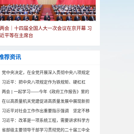
两会｜十四届全国人大一次会议在京开幕 习
近平等在主席台
推荐资讯
党中央决定，在全党开展深入贯彻中央八项规定
精神学习教育
习近平：把中央八项规定作为铁规矩、硬杠杠
两会 | 一起学习——今年《政府工作报告》里的
新词
在以高质量机关党建促进高质量发展中展现新担
当新作为——中央和国家机关部门机关党委书记
习近平对社会工作作出重要指示强调 坚定不移
专题培训班侧记
走中国特色社会主义社会治理之路 推动新时代
习近平：改革是一项系统工程，需要讲求科学方
社会工作高质量发展
法
省部级主要领导干部学习贯彻党的二十届三中全