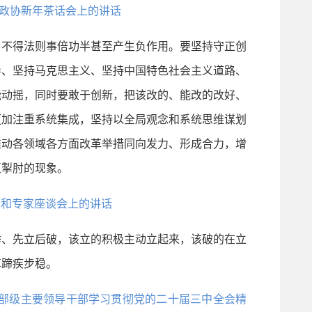
全国政协新年茶话会上的讲话
不得法则事倍功半甚至产生负作用。要坚持守正创
导、坚持马克思主义、坚持中国特色社会主义道路、
能动摇，同时要敢于创新，把该改的、能改的改好、
更加注重系统集成，坚持以全局观念和系统思维谋划
推动各领域各方面改革举措同向发力、形成合力，增
互掣肘的现象。
企业和专家座谈会上的讲话
、先立后破，该立的积极主动立起来，该破的在立
革蹄疾步稳。
在省部级主要领导干部学习贯彻党的二十届三中全会精