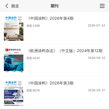
频道
期刊
《中国涂料》2026年第4期
2026-07-24
浏览:1399
《欧洲涂料杂志》（中文版）2024年第12期
2026-06-22
浏览:4041
《中国涂料》2026年第3期
2026-05-27
浏览:6576