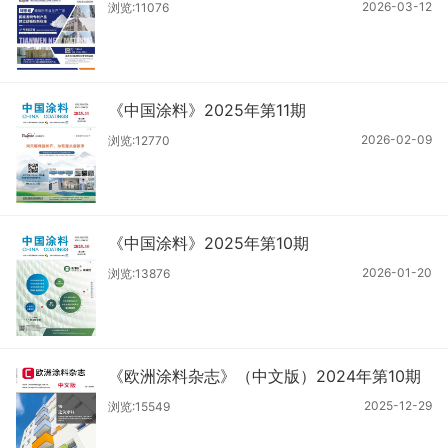
2026-03-12
浏览:11076
《中国涂料》2025年第11期
2026-02-09
浏览:12770
《中国涂料》2025年第10期
2026-01-20
浏览:13876
《欧洲涂料杂志》（中文版）2024年第10期
2025-12-29
浏览:15549