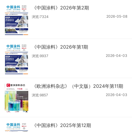
《中国涂料》2026年第2期
2026-05-08
浏览:7324
《中国涂料》2026年第1期
2026-04-03
浏览:9937
《欧洲涂料杂志》（中文版）2024年第11期
2026-04-03
浏览:9857
《中国涂料》2025年第12期