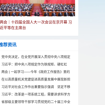
两会｜十四届全国人大一次会议在京开幕 习
近平等在主席台
推荐资讯
党中央决定，在全党开展深入贯彻中央八项规定
精神学习教育
习近平：把中央八项规定作为铁规矩、硬杠杠
两会 | 一起学习——今年《政府工作报告》里的
新词
在以高质量机关党建促进高质量发展中展现新担
当新作为——中央和国家机关部门机关党委书记
习近平对社会工作作出重要指示强调 坚定不移
专题培训班侧记
走中国特色社会主义社会治理之路 推动新时代
习近平：改革是一项系统工程，需要讲求科学方
社会工作高质量发展
法
省部级主要领导干部学习贯彻党的二十届三中全