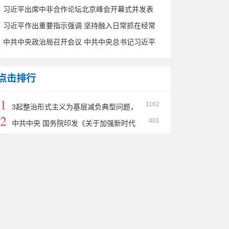
会精神专题研讨班结业 蔡奇出席结业式并作总结
习近平出席中非合作论坛北京峰会开幕式并发表
讲话
主旨讲话
习近平作出重要指示强调 坚持融入日常抓在经常
把党纪学习教育成果持续转化为推动高质量发展
中共中央政治局召开会议 中共中央总书记习近平
的强大动力
主持会议
点击排行
1
1162
3起整治形式主义为基层减负典型问题，
2
401
公开通报！
中共中央 国务院印发《关于加强新时代
社会工作的意见》