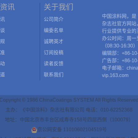
资讯
关于我们
中国涂料网，是
讯
公司简介
杂志社官方网站
谈
编委名单
行业提供专业的
办公时间：周一
规
诚聘英才
（08:30-16:30）
准
订阅投稿
编辑部：+86-10-
广告部：+86-10-
动
读者反馈
电子邮箱：chinac
道
联系我们
vip.163.com
Copyright © 1986 ChinaCoatings SYSTEM All Rights Reserve
主办：《中国涂料》杂志社有限公司 电话：010-62252368
地址：中国北京市丰台区成寿寺158号四层西侧（100079）
京公网安备 11010602104519号