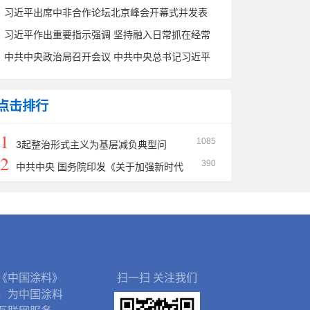
会精神专题研讨班结业 蔡奇出席结业式并作总结
习近平出席中非合作论坛北京峰会开幕式并发表
讲话
主旨讲话
习近平作出重要指示强调 坚持融入日常抓在经常
把党纪学习教育成果持续转化为推动高质量发展
中共中央政治局召开会议 中共中央总书记习近平
的强大动力
主持会议
点击排行
1
1085
3起整治形式主义为基层减负典型问
2
390
题，公开通报！
中共中央 国务院印发《关于加强新时代
社会工作的意见》
《中国涂料》
扫一扫 关注我们
，为中国涂料