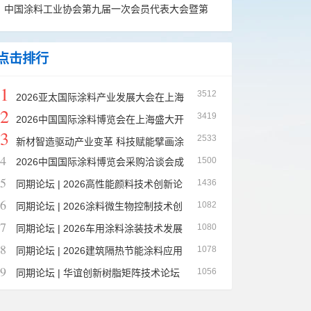
功举办
中国涂料工业协会第九届一次会员代表大会暨第
九届一次理事会议在京圆满召开
点击排行
1
3512
2026亚太国际涂料产业发展大会在上海
2
3419
成功召开
2026中国国际涂料博览会在上海盛大开
3
2533
幕
新材智造驱动产业变革 科技赋能擘画涂
4
1500
2026中国国际涂料博览会采购洽谈会成
料强国新篇章——2026中国国际涂料博览会在上海
5
1436
功举办——供需精准对接，赋能涂料产业绿色高质
同期论坛 | 2026高性能颜料技术创新论
圆满收官
6
1082
量发展
坛在上海成功召开
同期论坛 | 2026涂料微生物控制技术创
7
1080
新应用研讨会成功举办，全链协同助推行业“十五
同期论坛 | 2026车用涂料涂装技术发展
8
1078
五”健康升级
论坛暨涂料狼群技术沙龙成功举办，共绘产业绿色
同期论坛 | 2026建筑隔热节能涂料应用
9
1056
智能新图景
技术交流会成功举办——共议建筑节能降碳新路径
同期论坛 | 华谊创新树脂矩阵技术论坛
亮相2026涂博会，全场景涂层方案赋能绿色升级