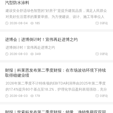
汽型防水涂料
建设安全舒适绿色智慧的“好房子”是提升建筑品质，满足人民群众
对美好生活需求的重要举措。为方便建设、设计、施工等单位人
员和广大人民群众了解
2026-08-04
185
0评论
进博会｜进博倒计时！宣伟再赴进博之约
进博倒计时！宣伟再赴进博之约
2026-08-03
349
0评论
财报｜科莱恩发布第二季度财报：在市场波动环境下持续
取得稳健业绩
2026年第二季度不计特殊项的EBITDA利润率由2025年第二季度
的17.4%提升80个基点至18.2%，护理化学品盈利表现强劲，充分
对冲催化剂利润率的下降
2026-08-03
179
0评论
财报｜世索科发布第二季度财报：销量、净销售额双双同