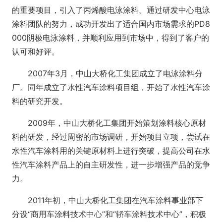
的重要项目，引入了丙烯酸电泳涂料。通过研发中心电泳
涂料团队的努力，成功开发出了适合国内市场需求的PD8
000阴极电泳涂料，并顺利应用到市场中，得到了客户的
认可和好评。
2007年3月，中山大桥化工集团成立了电泳涂料分
厂。同年成立了水性汽车涂料项目组，开始了水性汽车涂
料的研究开发。
2009年，中山大桥化工集团开始策划涂料核心原材
料的研发，经过周密的市场调研，开始项目立项，尝试在
水性汽车涂料用的关键原材料上进行突破，提高公司在水
性汽车涂料产品上的自主研发性，进一步增强产品的竞争
力。
2011年初，中山大桥化工集团在汽车涂料事业部下
分设“商用车涂料技术中心”和“轿车涂料技术中心”，积极