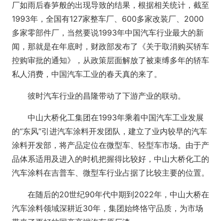
厂如雨后春笋般的出现导致的结果，根据相关统计，截至
1993年，全国有127家整车厂、600多家改装厂、2000
多家零部件厂，当然要说1993年中国汽车行业最大的新
闻，那就是在年底时，财政部发布了《关于取消购买轿车
控购审批的通知》，从政策层面解放了被束缚多年的轿车
私人消费，中国汽车工业的春天真的来了。
彼时汽车行业的昌隆带动了下游产业的联动。
中山大桥化工集团在1993年乘着中国汽车工业发展
的“东风”引进汽车涂料开发团队，建立了业内较早的汽车
涂料开发部，将产品定位在微型车、轻型车市场。由于产
品体系适用及进入的时机把握得比较好，中山大桥化工的
汽车涂料在吉普车、微型车行业占据了比较主要的位置。
在随后的20世纪90年代中期到2022年，中山大桥在
汽车涂料领域深耕近30年，集团始终恪守品质，为市场