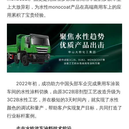
上大放异彩，为水性monocoat产品在高端商用车上的应
用累积了宝贵经验。
2022年初，成功助力中国头部车企完成乘用车涂装
车间的水性涂料切换，由原3C2B溶剂型工艺改造升级为
3C2B水性工艺，并在极短的3天时间内，就实现了水性
颜色的调试和量产，帮助客户实现复产目标，共同打造了
行业标杆案例。
走在水性汽车涂料技术前沿