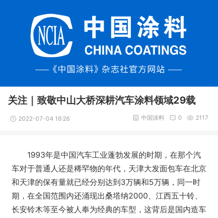
关注｜致敬中山大桥深耕汽车涂料领域29载
中国涂料
0
2117
2022-07-04 16:26
1993年是中国汽车工业蓬勃发展的时期，在那个汽
车对于普通人还是稀罕物的年代，天津大发面包车在北京
和天津的保有量就已经分别达到3万辆和5万辆，同一时
期，在全国范围内还涌现出桑塔纳2000、江西五十铃、
长安铃木等至今被人奉为经典的车型，这背后是国内造车