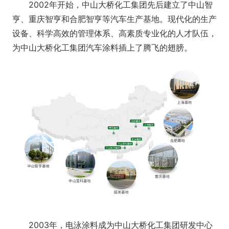
2002年开始，中山大桥化工集团先后建立了中山智
亨、重庆智亨和合肥智亨等汽车生产基地。现代化的生产
设备、科学高效的管理体系、高素质专业化的人才队伍，
为中山大桥化工集团汽车涂料插上了腾飞的翅膀。
2003年，电泳涂料成为中山大桥化工集团研发中心