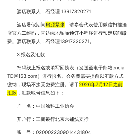
酒店联系人：石经理 13917320271
酒店暑假期间
房源紧张
，请参会代表使用微信扫描酒
店官方二维码，直达绿地铂骊预订小程序进行预定房间缴
费。酒店联系人：石经理13917320271。
3.报名及汇款
扫码线上报名或填写回执表（发送至电子邮箱cncia
TD@163.com）进行报名。会务费需要提前以汇款方式
缴纳，现场不接受缴费注册。请于
2026年7月12日之前
汇款
，汇款账号信息如下：
户 名：中国涂料工业协会
开户行：工商银行北京六铺炕支行
账 号：0200022309014431804