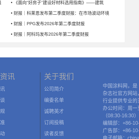
强
• 《面向“好房子”建设好材料选用指南》——建筑
• 财报｜科莱恩发布第二季度财报：在市场波动环境
• 财报｜PPG发布2026年第二季度财报
• 财报｜阿科玛发布2026年第二季度财报
资讯
关于我们
中国涂料网，是
讯
公司简介
杂志社官方网站
谈
编委名单
行业提供专业的
办公时间：周一
规
诚聘英才
（08:30-16:30）
准
订阅投稿
编辑部：+86-10-
广告部：+86-10-
动
读者反馈
电子邮箱：chinac