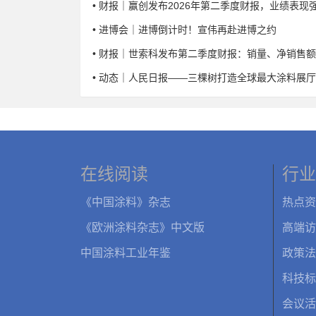
• 财报｜赢创发布2026年第二季度财报，业绩表现
• 进博会｜进博倒计时！宣伟再赴进博之约
• 财报｜世索科发布第二季度财报：销量、净销售额
• 动态｜人民日报——三棵树打造全球最大涂料展厅
在线阅读
行业
《中国涂料》杂志
热点资
《欧洲涂料杂志》中文版
高端访
中国涂料工业年鉴
政策法
科技标
会议活