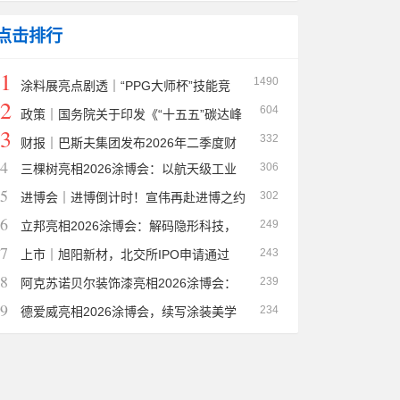
言献策
点击排行
1
1490
涂料展亮点剧透｜“PPG大师杯”技能竞
2
604
赛落地！沉浸式艺术涂鸦体验区同步开放
政策｜国务院关于印发《“十五五”碳达峰
3
332
行动方案》的通知
财报｜巴斯夫集团发布2026年二季度财
4
306
三棵树亮相2026涂博会：以航天级工业
务数据
5
302
涂料与汽车新材料，绘就“智造强国”新底色
进博会｜进博倒计时！宣伟再赴进博之约
6
249
立邦亮相2026涂博会：解码隐形科技，
7
243
质创美好未来
上市｜旭阳新材，北交所IPO申请通过
8
239
阿克苏诺贝尔装饰漆亮相2026涂博会：
9
234
“好房子”赛道的“创新协奏曲”
德爱威亮相2026涂博会，续写涂装美学
新篇章