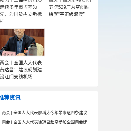
动态｜三棵树仿石漆
航天｜航天科技集团
连续多年市占率领
五院529厂为空间站
先，为国货树立新标
绘就“宇宙级浪漫”
杆
两会︱全国人大代表
黄达昌：建议规划建
设江门支线机场
推荐资讯
两会 | 全国人大代表廖增太今年带来这四条建议
两会 | 全国人大代表徐冠巨赴京参加全国两会建