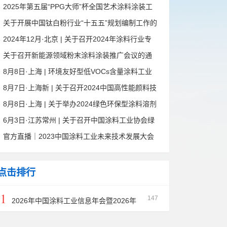
决赛暨第十六届全国石油和化工行业职业技能竞
2025年第五届“PPG大师”杯全国艺术涂料涂装工
赛预通知
竞赛预赛暨第十六届全国石油和化工行业职业技
关于开展中国钛白粉行业“十五五”规划编制工作的
能竞赛预赛的通知
通知
2024年12月·北京 | 关于召开2024年涂料行业专
业技术职称评定会议的通知
关于召开新能源领域粉末涂料涂装推广会议的通
知
8月8日·上海 | 环境友好型低VOCs含量涂料工业
涂装技术培训暨成果展示观摩活动通知
8月7日·上海新 | 关于召开2024中国高性能颜料技
术创新论坛的通知
8月8日·上海 | 关于举办2024绿色环保型涂料溶剂
市场论坛的通知
6月3日·江苏常州 | 关于召开中国涂料工业协会绿
色工业涂料涂装分会第二届三次理事会扩大会议
官方直播｜2023中国涂料工业未来技术发展大会
暨第三届一次理事会的通知
圆满召开
点击排行
1
147
2026年中国涂料工业信息年会暨2026年
中国涂料工业协会防腐涂料分会年会预通知