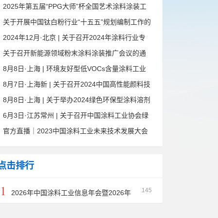
决赛暨第十六届全国石油和化工行业职业技能竞
2025年第五届“PPG大师”杯全国艺术涂料涂装工
赛预通知
竞赛预赛暨第十六届全国石油和化工行业职业技
关于开展中国钛白粉行业“十五五”规划编制工作的
能竞赛预赛的通知
通知
2024年12月·北京 | 关于召开2024年涂料行业专
业技术职称评定会议的通知
关于召开新能源领域粉末涂料涂装推广会议的通
知
8月8日·上海 | 环境友好型低VOCs含量涂料工业
涂装技术培训暨成果展示观摩活动通知
8月7日·上海新 | 关于召开2024中国高性能颜料技
术创新论坛的通知
8月8日·上海 | 关于举办2024绿色环保型涂料溶剂
市场论坛的通知
6月3日·江苏常州 | 关于召开中国涂料工业协会绿
色工业涂料涂装分会第二届三次理事会扩大会议
官方直播｜2023中国涂料工业未来技术发展大会
暨第三届一次理事会的通知
圆满召开
点击排行
1
145
2026年中国涂料工业信息年会暨2026年
中国涂料工业协会防腐涂料分会年会预通知