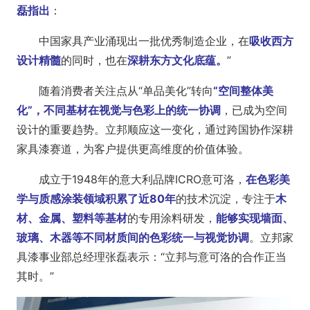
磊指出
：
中国家具产业涌现出一批优秀制造企业，在
吸收西方
设计精髓
的同时，也在
深耕东方文化底蕴。
”
随着消费者关注点从“单品美化”转向
“空间整体美
化”，不同基材在视觉与色彩上的统一协调
，已成为空间
设计的重要趋势。立邦顺应这一变化，通过跨国协作深耕
家具漆赛道，为客户提供更高维度的价值体验。
成立于1948年的意大利品牌ICRO意可洛，
在色彩美
学与质感涂装领域积累了近80年
的技术沉淀，专注于
木
材、金属、塑料等基材
的专用涂料研发，
能够实现墙面、
玻璃、木器等不同材质间的色彩统一与视觉协调
。立邦家
具漆事业部总经理张磊表示：“立邦与意可洛的合作正当
其时。”