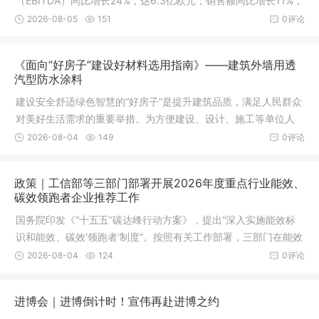
（EBITDA）同比增长24%，达6.3亿欧元；销售额同比增长11%，
销量和销售价格均提升7%。
2026-08-05
151
0评论
《面向“好房子”建设好材料选用指南》——建筑外墙用透
汽型防水涂料
建设安全舒适绿色智慧的“好房子”是提升建筑品质，满足人民群众
对美好生活需求的重要举措。为方便建设、设计、施工等单位人
员和广大人民群众了解
2026-08-04
149
0评论
政策｜工信部等三部门部署开展2026年度重点行业能效、
碳效领跑者企业推荐工作
国务院印发《“十五五”碳达峰行动方案》，提出“深入实施能效标
识和能效、碳效‘领跑者’制度”。按照有关工作部署，三部门在能效
领跑者工作基础上，创新开展碳效领跑者推荐工作，并将电解
2026-08-04
124
0评论
铝、水泥熟料、合成氨、乙烯、甲醇等5个行业作为首批碳效领跑
者企业推荐范围。
进博会｜进博倒计时！宣伟再赴进博之约