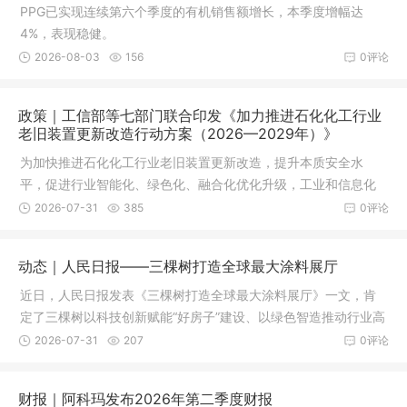
PPG已实现连续第六个季度的有机销售额增长，本季度增幅达
4%，表现稳健。
2026-08-03
156
0评论
政策｜工信部等七部门联合印发《加力推进石化化工行业
老旧装置更新改造行动方案（2026—2029年）》
为加快推进石化化工行业老旧装置更新改造，提升本质安全水
平，促进行业智能化、绿色化、融合化优化升级，工业和信息化
部、国家发展改革委、生态环境部、应急管理部、中国人民银
2026-07-31
385
0评论
行、国务院国资委、市场监管总局等七部门近日联合印发《加力
推进石化化工行业老旧装置更新改造行动方案（2026—2029
动态｜人民日报——三棵树打造全球最大涂料展厅
年）》
近日，人民日报发表《三棵树打造全球最大涂料展厅》一文，肯
定了三棵树以科技创新赋能“好房子”建设、以绿色智造推动行业高
质量发展的探索与实践。
2026-07-31
207
0评论
财报｜阿科玛发布2026年第二季度财报