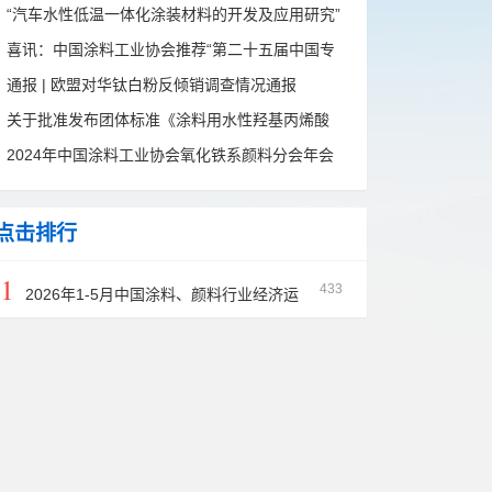
“汽车水性低温一体化涂装材料的开发及应用研究”
项目通过科技成果鉴定
喜讯：中国涂料工业协会推荐“第二十五届中国专
利奖”上榜两项，服务行业科技创新新里程
通报 | 欧盟对华钛白粉反倾销调查情况通报
关于批准发布团体标准《涂料用水性羟基丙烯酸
树脂》的公告
2024年中国涂料工业协会氧化铁系颜料分会年会
在郑州胜利召开
点击排行
1
433
2026年1-5月中国涂料、颜料行业经济运
行简报