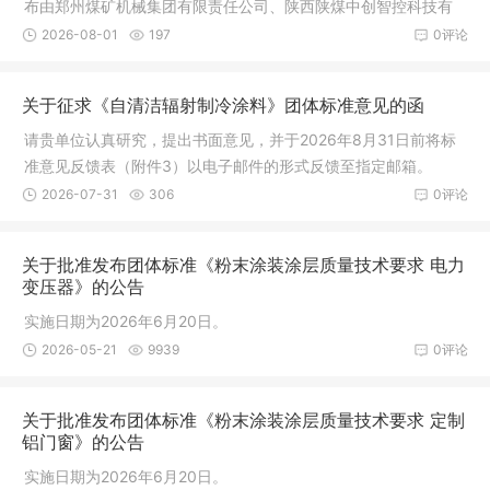
布由郑州煤矿机械集团有限责任公司、陕西陕煤中创智控科技有
限公司、广东华彩粉末科技有限公司、上海北新表面处理有限公
2026-08-01
197
0评论
司等单位起草的团体标准《粉末涂装涂层质量技术要求 煤矿机械
组部件》（T/CNCIA 01048—2026）。实施日期为2026年9月1
关于征求《自清洁辐射制冷涂料》团体标准意见的函
日。
请贵单位认真研究，提出书面意见，并于2026年8月31日前将标
准意见反馈表（附件3）以电子邮件的形式反馈至指定邮箱。
2026-07-31
306
0评论
关于批准发布团体标准《粉末涂装涂层质量技术要求 电力
变压器》的公告
实施日期为2026年6月20日。
2026-05-21
9939
0评论
关于批准发布团体标准《粉末涂装涂层质量技术要求 定制
铝门窗》的公告
实施日期为2026年6月20日。