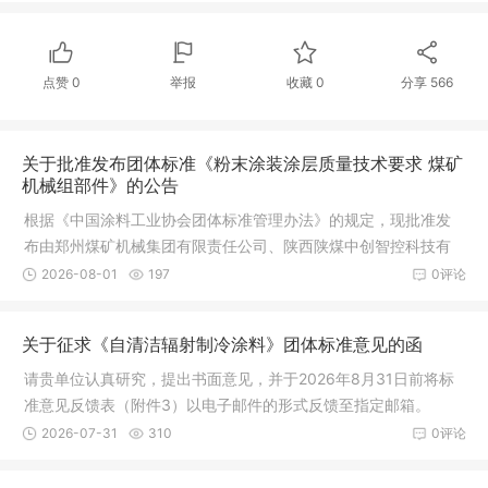
点赞
0
举报
收藏
0
分享
566
关于批准发布团体标准《粉末涂装涂层质量技术要求 煤矿
机械组部件》的公告
根据《中国涂料工业协会团体标准管理办法》的规定，现批准发
布由郑州煤矿机械集团有限责任公司、陕西陕煤中创智控科技有
限公司、广东华彩粉末科技有限公司、上海北新表面处理有限公
2026-08-01
197
0评论
司等单位起草的团体标准《粉末涂装涂层质量技术要求 煤矿机械
组部件》（T/CNCIA 01048—2026）。实施日期为2026年9月1
关于征求《自清洁辐射制冷涂料》团体标准意见的函
日。
请贵单位认真研究，提出书面意见，并于2026年8月31日前将标
准意见反馈表（附件3）以电子邮件的形式反馈至指定邮箱。
2026-07-31
310
0评论