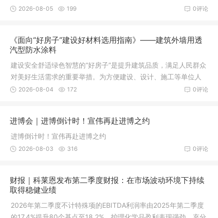
销量和销售价格均提升7%。
2026-08-05
199
0评论
《面向“好房子”建设好材料选用指南》——建筑外墙用透
汽型防水涂料
建设安全舒适绿色智慧的“好房子”是提升建筑品质，满足人民群众
对美好生活需求的重要举措。为方便建设、设计、施工等单位人
员和广大人民群众了解
2026-08-04
172
0评论
进博会｜进博倒计时！宣伟再赴进博之约
进博倒计时！宣伟再赴进博之约
2026-08-03
316
0评论
财报｜科莱恩发布第二季度财报：在市场波动环境下持续
取得稳健业绩
2026年第二季度不计特殊项的EBITDA利润率由2025年第二季度
的17.4%提升80个基点至18.2%，护理化学品盈利表现强劲，充分