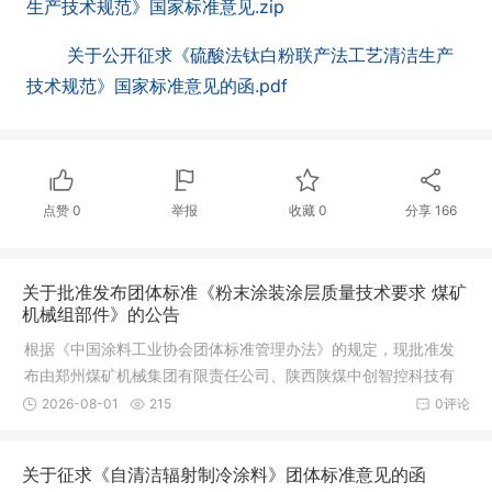
生产技术规范》国家标准意见.zip
关于公开征求《硫酸法钛白粉联产法工艺清洁生产
技术规范》国家标准意见的函.pdf
点赞
0
举报
收藏
0
分享
166
关于批准发布团体标准《粉末涂装涂层质量技术要求 煤矿
机械组部件》的公告
根据《中国涂料工业协会团体标准管理办法》的规定，现批准发
布由郑州煤矿机械集团有限责任公司、陕西陕煤中创智控科技有
限公司、广东华彩粉末科技有限公司、上海北新表面处理有限公
2026-08-01
215
0评论
司等单位起草的团体标准《粉末涂装涂层质量技术要求 煤矿机械
组部件》（T/CNCIA 01048—2026）。实施日期为2026年9月1
关于征求《自清洁辐射制冷涂料》团体标准意见的函
日。