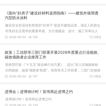
《面向“好房子”建设好材料选用指南》——建筑外墙用透
汽型防水涂料
建设安全舒适绿色智慧的“好房子”是提升建筑品质，满足人民群众
对美好生活需求的重要举措。为方便建设、设计、施工等单位人
员和广大人民群众了解
2026-08-04
129
0评论
政策｜工信部等三部门部署开展2026年度重点行业能效、
碳效领跑者企业推荐工作
国务院印发《“十五五”碳达峰行动方案》，提出“深入实施能效标
识和能效、碳效‘领跑者’制度”。按照有关工作部署，三部门在能效
领跑者工作基础上，创新开展碳效领跑者推荐工作，并将电解
2026-08-04
107
0评论
铝、水泥熟料、合成氨、乙烯、甲醇等5个行业作为首批碳效领跑
者企业推荐范围。
进博会｜进博倒计时！宣伟再赴进博之约
进博倒计时！宣伟再赴进博之约
2026-08-03
235
0评论