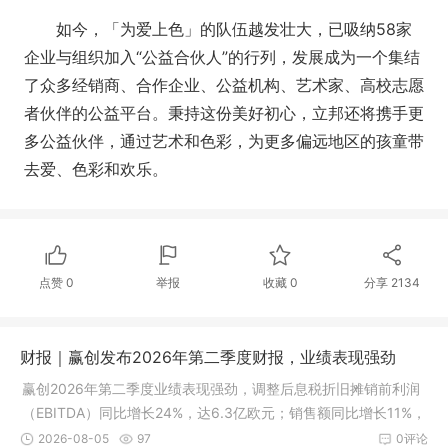
如今，「为爱上色」的队伍越发壮大，已吸纳58家
企业与组织加入“公益合伙人”的行列，发展成为一个集结
了众多经销商、合作企业、公益机构、艺术家、高校志愿
者伙伴的公益平台。秉持这份美好初心，立邦还将携手更
多公益伙伴，通过艺术和色彩，为更多偏远地区的孩童带
去爱、色彩和欢乐。
点赞
0
举报
收藏
0
分享
2134
财报｜赢创发布2026年第二季度财报，业绩表现强劲
赢创2026年第二季度业绩表现强劲，调整后息税折旧摊销前利润
（EBITDA）同比增长24%，达6.3亿欧元；销售额同比增长11%，
销量和销售价格均提升7%。
2026-08-05
97
0评论