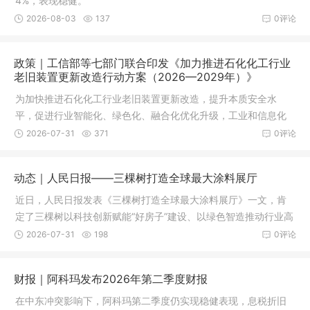
4%，表现稳健。
2026-08-03
137
0评论
政策｜工信部等七部门联合印发《加力推进石化化工行业
老旧装置更新改造行动方案（2026—2029年）》
为加快推进石化化工行业老旧装置更新改造，提升本质安全水
平，促进行业智能化、绿色化、融合化优化升级，工业和信息化
部、国家发展改革委、生态环境部、应急管理部、中国人民银
2026-07-31
371
0评论
行、国务院国资委、市场监管总局等七部门近日联合印发《加力
推进石化化工行业老旧装置更新改造行动方案（2026—2029
动态｜人民日报——三棵树打造全球最大涂料展厅
年）》
近日，人民日报发表《三棵树打造全球最大涂料展厅》一文，肯
定了三棵树以科技创新赋能“好房子”建设、以绿色智造推动行业高
质量发展的探索与实践。
2026-07-31
198
0评论
财报｜阿科玛发布2026年第二季度财报
在中东冲突影响下，阿科玛第二季度仍实现稳健表现，息税折旧