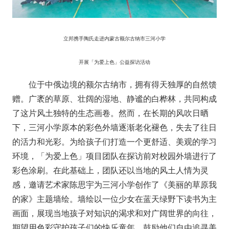
立邦携手陶氏走进内蒙古额尔古纳市三河小学
开展「为爱上色」公益探访活动
位于中俄边境的额尔古纳市，拥有得天独厚的自然馈
赠。广袤的草原、壮阔的湿地、静谧的白桦林，共同构成
了这片风土独特的生态画卷。然而，在长期的风吹日晒
下，三河小学原本的彩色外墙逐渐老化褪色，失去了往日
的活力和光彩。为给孩子们打造一个更舒适、美观的学习
环境，「为爱上色」项目团队在探访前对校园外墙进行了
彩色涂刷。在此基础上，团队还以当地的风土人情为灵
感，邀请艺术家陈思宇为三河小学创作了《美丽的草原我
的家》主题墙绘。墙绘以一位少女在蓝天绿野下读书为主
画面，展现当地孩子对知识的渴求和对广阔世界的向往，
期望用色彩守护孩子们的快乐童年，鼓励他们自由追寻美