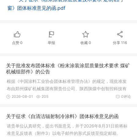
窗》团体标准意见的函.pdf
点赞
0
举报
收藏
0
分享
116
关于批准发布团体标准《粉末涂装涂层质量技术要求 煤矿
机械组部件》的公告
根据《中国涂料工业协会团体标准管理办法》的规定，现批准发
布由郑州煤矿机械集团有限责任公司、陕西陕煤中创智控科技有
限公司、广东华彩粉末科技有限公司、上海北新表面处理有限公
2026-08-01
205
0评论
司等单位起草的团体标准《粉末涂装涂层质量技术要求 煤矿机械
组部件》（T/CNCIA 01048—2026）。实施日期为2026年9月1
关于征求《自清洁辐射制冷涂料》团体标准意见的函
日。
请贵单位认真研究，提出书面意见，并于2026年8月31日前将标
准意见反馈表（附件3）以电子邮件的形式反馈至指定邮箱。