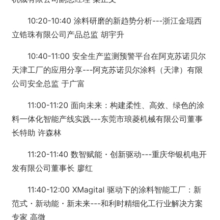
10:20-10:40 涂料研磨的新趋势分析---浙江金琨西
立锆珠有限公司产品总监 胡宇升
10:40-11:00 安全生产监测预警平台在阿克苏诺贝尔
天津工厂的应用分享---阿克苏诺贝尔涂料（天津）有限
公司安全总监 于广富
11:00-11:20 面向未来：构建柔性、高效、绿色的涂
料一体化智能产线实践---东莞市琅菱机械有限公司董事
长特助 许森林
11:20-11:40 数智赋能・创新驱动---重庆华银机电开
发有限公司董事长 廖红
11:40-12:00 XMagital 驱动下的涂料智能工厂：新
范式・新动能・新未来---和利时精细化工行业解决方案
专家 高微