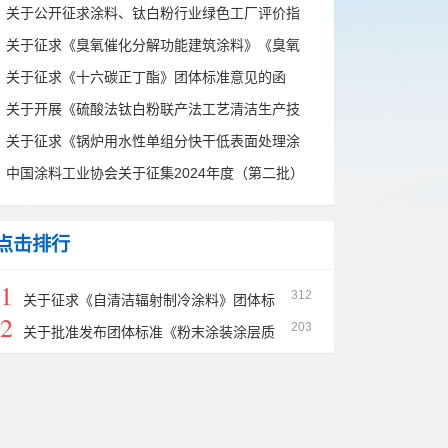
团体标准项目的通知
关于公开征求涂料、钛白粉行业绿色工厂评价指
标意见的通知
关于征求《臭氧催化分解功能建筑涂料》《臭氧
催化分解功能建筑涂料施工技术规程》两项团体
关于征求《十六碳正丁酯》团体标准意见的函
标准意见的函
关于开展《硫酸法钛白粉联产法工艺清洁生产技
术规范》国家标准制定工作的通知
关于征求《锅炉用水性单组分快干低表面处理涂
料》团体标准意见并征集起草单位的函
中国涂料工业协会关于征集2024年度（第二批）
团体标准项目的通知
点击排行
1
312
关于征求《自清洁辐射制冷涂料》团体标
2
203
准意见的函
关于批准发布团体标准《粉末涂装涂层质
量技术要求 煤矿机械组部件》的公告