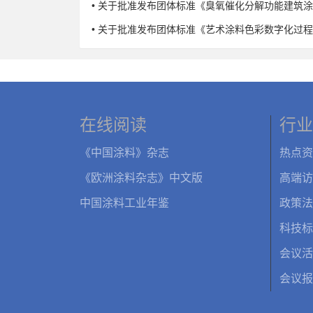
• 关于批准发布团体标准《臭氧催化分解功能建筑涂
• 关于批准发布团体标准《艺术涂料色彩数字化过程
在线阅读
行业
《中国涂料》杂志
热点资
《欧洲涂料杂志》中文版
高端访
中国涂料工业年鉴
政策法
科技标
会议活
会议报