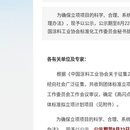
为确保立项项目的科学、合理、系统
理办法》，现予以公示，公示期至8月2
国涂料工业协会标准化工作委员会秘书
各有关单位及专家：
根据《中国涂料工业协会关于征集20
经向社会广泛征集，共收到团体标准立项
工作委员会工作会议审议，确定《高闪点
体标准拟立项计划项目（见附件）。
为确保立项项目的科学、合理、系统
办法》，现予以公示，
公示期至8月22日