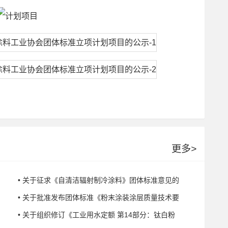
更多
>
• 关于征求《自清洁辐射制冷涂料》团体标准意见的
• 关于批准发布团体标准《粉末涂装涂层质量技术要
• 关于组织修订《工业用水定额 第14部分：钛白粉