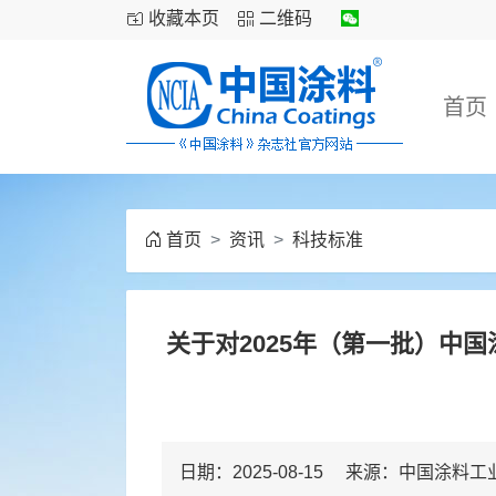
收藏本页
二维码
首页
首页
资讯
科技标准
关于对2025年（第一批）中
日期：2025-08-15 来源：中国涂料