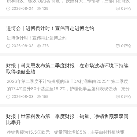
识和能效、碳效‘领跑者’制度”。按照有关工作部署，三部门在能效
领跑者工作基础上，创新开展碳效领跑者推荐工作，并将电解
2026-08-04
129
0评论
铝、水泥熟料、合成氨、乙烯、甲醇等5个行业作为首批碳效领跑
者企业推荐范围。
进博会｜进博倒计时！宣伟再赴进博之约
进博倒计时！宣伟再赴进博之约
2026-08-03
276
0评论
财报｜科莱恩发布第二季度财报：在市场波动环境下持续
取得稳健业绩
2026年第二季度不计特殊项的EBITDA利润率由2025年第二季度
的17.4%提升80个基点至18.2%，护理化学品盈利表现强劲，充分
对冲催化剂利润率的下降
2026-08-03
155
0评论
财报｜世索科发布第二季度财报：销量、净销售额双双同
比攀升
净销售额为15.5亿欧元，销量同比增长5%，主要由材料板块驱