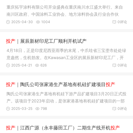
重庆拓宇涂料有限公司开业盛典在重庆南川水江盛大举行。来自
南川区政府、中国涂料工业协会、地方涂料协会及行业合作伙
伴、各界挚友齐聚一堂，共同见证拓宇涂料正式投产这一恢弘启
2025-04-30
1004
0评论
航的重要时刻。
投产
｜展辰新材印尼工厂顺利开机试产
4月18日，正是印度尼西亚雨季的末尾，中爪哇省三宝垄市处处绿
意盎然，生机勃发。在Kawasan工业区的展辰新材印尼工厂，开
机试产仪式隆重举行。
2025-04-21
626
0评论
投产
｜陶氏公司张家港生产基地有机硅扩建项目
投产
陶氏公司张家港生产基地有机硅下游产品扩建项目3月20日正式投
产。该项目于2023年启动，是张家港基地有机硅扩建项目的一部
分。
2025-03-25
798
0评论
投产
｜江西广源（永丰藤田工厂）二期生产线开机
投产