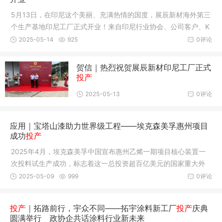
5月13日，在印尼这个美丽、充满热情的国度，展辰新材海外第三
个生产基地印尼工厂正式开业！来自印尼行业协会、公司客户、K
awasan工业园等各界嘉宾，与展辰集团、印尼公司领导及全体员
2025-05-14
925
0评论
工共同见证了这一庄严、重要的时刻！
贺信｜热烈祝贺展辰新材印尼工厂正式
投产
2025-05-13
0评论
应用｜宝塔山漆助力世界级工程——埃克森美孚惠州项目
成功
投产
2025年4月，埃克森美孚中国宣布惠州乙烯一期项目核心装置一
次投料试生产成功，标志着这一总投资超百亿美元的国家重大外
资项目正式迈入投产阶段。
2025-05-09
999
0评论
投产
｜拓路前行，宇众不同——拓宇涂料新工厂
投产
庆典
圆满举行 政协企共话涂料行业新未来