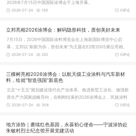
2026年7月15日中国国际涂博会于上海开幕。
2026-07-24
193
0评论
立邦亮相2026涂博会：解码隐形科技，质创美好未来
7月15日，2026中国国际涂料博览会在上海新国际博览中心启
幕，立邦以“刷新为你，质创未来”为主题在E2馆2005展位亮相。
2026-07-24
252
0评论
三棵树亮相2026涂博会：以航天级工业涂料与汽车新材
料，绘就“智造强国”新底色
立足“十五五”规划建设现代化产业体系、推进新型工业化、做强新
质生产力国家战略导向，在刚刚结束的2026涂博会上，民族涂料
领军企业三棵树，携工业涂料航天技术转化成果与汽车新材料全
2026-07-24
308
0评论
链路解决方案强势登场。
地方涂协｜赓续红色基因，永葆初心使命——宁波涂协赴
朱敏村烈士纪念馆开展党建活动