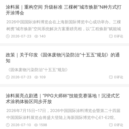
涂料展｜重构空间 升级标准 三棵树“城市焕新”N种方式打
开涂博会
2026中国国际涂料博览会在上海新国际博览中心成功举办。三棵
树携“城市焕新”空间系统解决方案重磅亮相，以“工程焕新”赋能城
市空间升级，以“马上住”服务回应千家万户的品质改善需求，构建
2026-07-23
140
0评论
起覆盖城市、社区、家庭的全场景焕新体系。
政策｜关于印发《固体废物污染防治“十五五”规划》的通
知
《固体废物污染防治“十五五”规划》
2026-07-23
109
0评论
涂料展亮点剧透｜“PPG大师杯”技能竞赛落地！沉浸式艺
术涂鸦体验区同步开放
2026年7月15日~17日，2026中国国际涂料博览会暨第二十四届
中国国际涂料展览会将盛大登陆上海新国际博览中心E1-E2馆。
2026-07-10
1598
0评论