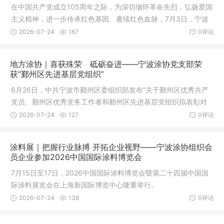
在中国共产党成立105周年之际，为深切缅怀革命先烈，弘扬爱国
主义精神，进一步传承红色基因、赓续红色血脉，7月3日，宁波
市涂料与涂装行业协会党支部赴横街朱敏村烈士纪念馆开展“赓续
2026-07-24
167
0评论
红色基因，永葆初心使命”党建活动。
地方涂协｜喜获殊荣 砥砺奋进——宁波涂协党支部荣
获“鄞州区先进基层党组织”
6月26日，中共宁波市鄞州区委组织部发布“关于鄞州区优秀共产
党员、鄞州区优秀党务工作者和鄞州区先进基层党组织拟表彰对
象的公示”，宁波市涂料与涂装行业协会党支部凭借扎实的党建工
2026-07-24
127
0评论
作与良好的发展成效，荣获“鄞州区先进基层党组织”。
涂料展｜把握行业脉搏 开拓企业视野——宁波涂协组织会
员企业参加2026中国国际涂料博览会
7月15日至17日，2026中国国际涂料博览会暨第二十四届中国国
际涂料展览会在上海新国际博览中心隆重举行。
2026-07-24
138
0评论