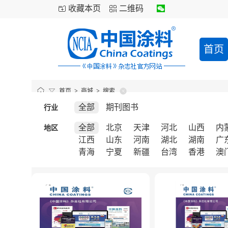
收藏本页
二维码
首页
首页
>
商城
>
搜索
全部
期刊图书
行业
全部
北京
天津
河北
山西
内
地区
江西
山东
河南
湖北
湖南
广
青海
宁夏
新疆
台湾
香港
澳