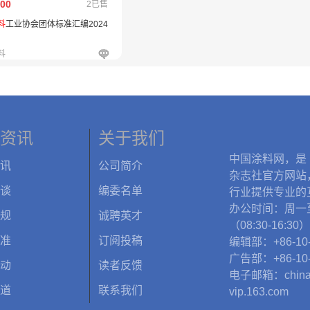
.00
2已售
料
工业协会团体标准汇编2024
料
资讯
关于我们
中国涂料网，是
讯
公司简介
杂志社官方网站
谈
编委名单
行业提供专业的
办公时间：周一
规
诚聘英才
（08:30-16:30）
准
订阅投稿
编辑部：+86-10-
广告部：+86-10-
动
读者反馈
电子邮箱：chinac
道
联系我们
vip.163.com