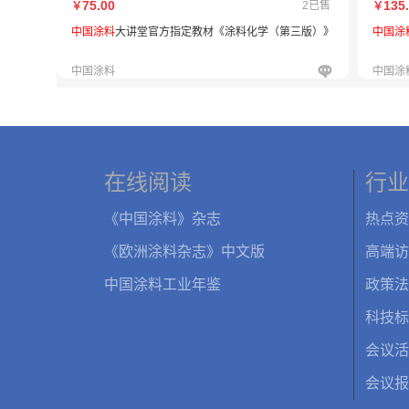
75.00
135
2已售
￥
￥
中国涂料
大讲堂官方指定教材《涂料化学（第三版）》
中国涂
中国涂料
中国涂
在线阅读
行业
《中国涂料》杂志
热点资
《欧洲涂料杂志》中文版
高端访
中国涂料工业年鉴
政策法
科技标
会议活
会议报