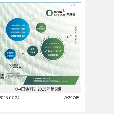
《中国涂料》2025年第5期
2025-07-24
29745