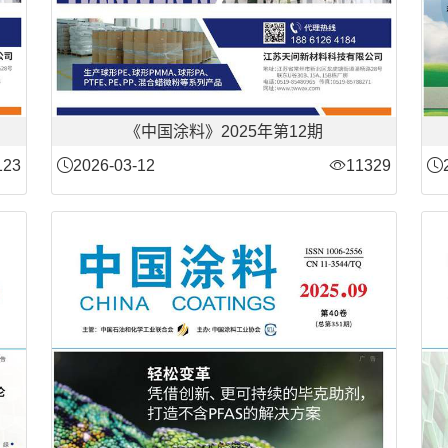
《中国涂料》2025年第12期
123
2026-03-12
11329