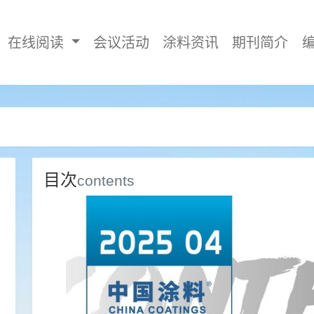
在线阅读
会议活动
涂料资讯
期刊简介
目次
contents