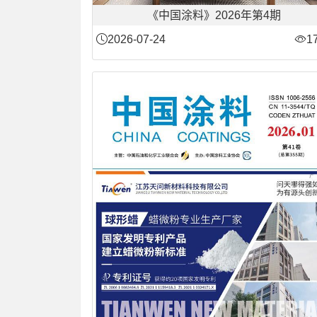
《中国涂料》2026年第4期
2026-07-24
1