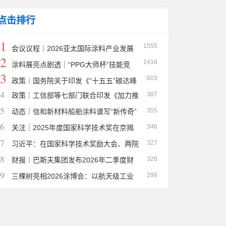
言献策
点击排行
1
1555
会议议程｜2026亚太国际涂料产业发展
2
1416
大会 2026 Asia-Pacific International Coatings Ind
涂料展亮点剧透｜“PPG大师杯”技能竞
3
603
ustry Development Conference Agenda
赛落地！沉浸式艺术涂鸦体验区同步开放
政策｜国务院关于印发《“十五五”碳达峰
4
387
政策｜工信部等七部门联合印发《加力推
行动方案》的通知
5
355
进石化化工行业老旧装置更新改造行动方案（2026
动态｜信和新材料船舶涂料谱写“新传奇”
6
346
—2029年）》
信和新材料
关注｜2025年度国家科学技术奖在京揭
7
327
晓，三棵树洪杰入选2025年度国家科技进步奖二等
习近平：在国家科学技术奖励大会、两院
8
326
奖
院士大会、中国科协第十一次全国代表大会上的讲
财报｜巴斯夫集团发布2026年二季度财
9
299
话
务数据
三棵树亮相2026涂博会：以航天级工业
涂料与汽车新材料，绘就“智造强国”新底色