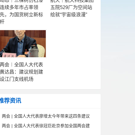
动态｜三棵树仿石漆
航天｜航天科技集团
连续多年市占率领
五院529厂为空间站
先，为国货树立新标
绘就“宇宙级浪漫”
杆
两会︱全国人大代表
黄达昌：建议规划建
设江门支线机场
推荐资讯
两会 | 全国人大代表廖增太今年带来这四条建议
两会 | 全国人大代表徐冠巨赴京参加全国两会建