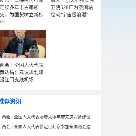
动态｜三棵树仿石漆
航天｜航天科技集团
连续多年市占率领
五院529厂为空间站
先，为国货树立新标
绘就“宇宙级浪漫”
杆
两会︱全国人大代表
黄达昌：建议规划建
设江门支线机场
推荐资讯
两会 | 全国人大代表廖增太今年带来这四条建议
两会 | 全国人大代表徐冠巨赴京参加全国两会建