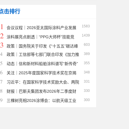
言献策
点击排行
1
1583
会议议程｜2026亚太国际涂料产业发展
2
1439
大会 2026 Asia-Pacific International Coatings Ind
涂料展亮点剧透｜“PPG大师杯”技能竞
3
603
ustry Development Conference Agenda
赛落地！沉浸式艺术涂鸦体验区同步开放
政策｜国务院关于印发《“十五五”碳达峰
4
389
政策｜工信部等七部门联合印发《加力推
行动方案》的通知
5
355
进石化化工行业老旧装置更新改造行动方案（2026
动态｜信和新材料船舶涂料谱写“新传奇”
6
348
—2029年）》
信和新材料
关注｜2025年度国家科学技术奖在京揭
7
331
晓，三棵树洪杰入选2025年度国家科技进步奖二等
习近平：在国家科学技术奖励大会、两院
8
330
奖
院士大会、中国科协第十一次全国代表大会上的讲
财报｜巴斯夫集团发布2026年二季度财
9
300
话
务数据
三棵树亮相2026涂博会：以航天级工业
涂料与汽车新材料，绘就“智造强国”新底色