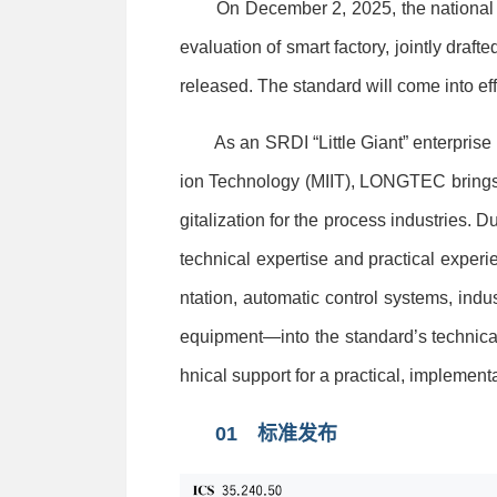
On December 2, 2025, the natio
nal
e
valuation of smart factory, jointly draf
released. The standard will come into eff
As an SRDI “Little Giant” enterprise re
ion Technology (MIIT), LO
NGTEC brings 
gitalization for the process industries. D
technical expertise and practical expe
ntation, automatic co
ntrol systems, indu
equipment—into the standard’s technical
hnical support for a practical, implement
01 标准发布