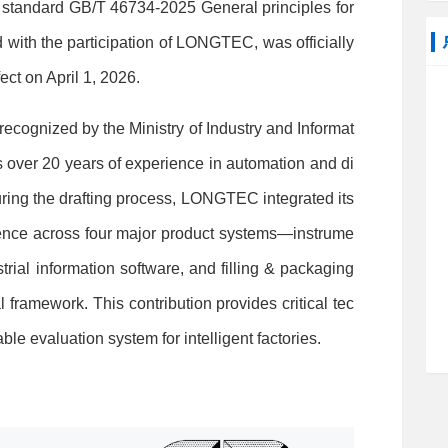
 standard GB/T 46734-2025 General principles for
ted with the participation of LONGTEC, was officially
ect on April 1, 2026.
cognized by the Ministry of Industry and Informat
over 20 years of experience in automation and di
uring the drafting process, LO
NGTEC integrated its
rience across four major product systems—instrume
strial information software, and filling & packaging
 f
ramework. This co
ntribution provides critical tec
able e
valuation system for intelligent factories.