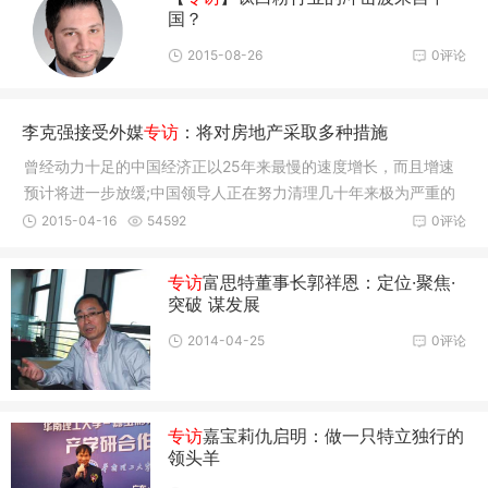
国？
2015-08-26
0评论
李克强接受外媒
专访
：将对房地产采取多种措施
曾经动力十足的中国经济正以25年来最慢的速度增长，而且增速
预计将进一步放缓;中国领导人正在努力清理几十年来极为严重的
工业污染。
2015-04-16
54592
0评论
专访
富思特董事长郭祥恩：定位·聚焦·
突破 谋发展
2014-04-25
0评论
专访
嘉宝莉仇启明：做一只特立独行的
领头羊