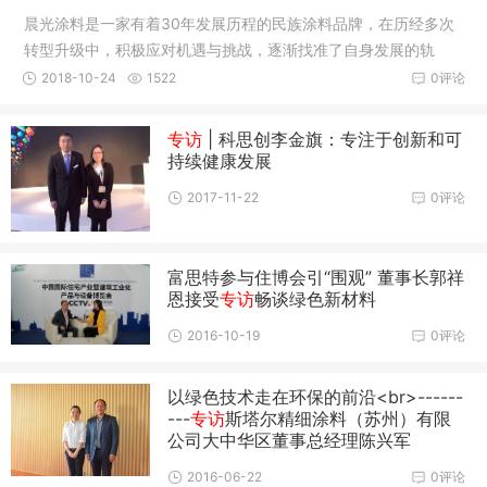
晨光涂料是一家有着30年发展历程的民族涂料品牌，在历经多次
转型升级中，积极应对机遇与挑战，逐渐找准了自身发展的轨
迹，走出了一条具有晨光特色的科技型发展道路。
2018-10-24
1522
0评论
专访
| 科思创李金旗：专注于创新和可
持续健康发展
2017-11-22
0评论
富思特参与住博会引“围观” 董事长郭祥
恩接受
专访
畅谈绿色新材料
2016-10-19
0评论
以绿色技术走在环保的前沿<br>------
---
专访
斯塔尔精细涂料（苏州）有限
公司大中华区董事总经理陈兴军
2016-06-22
0评论