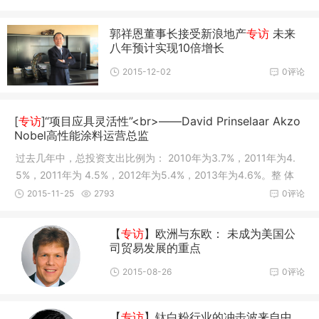
郭祥恩董事长接受新浪地产
专访
未来
八年预计实现10倍增长
2015-12-02
0评论
[
专访
]“项目应具灵活性”<br>——David Prinselaar Akzo
Nobel高性能涂料运营总监
过去几年中，总投资支出比例为： 2010年为3.7%，2011年为4.
5%，2011年为 4.5%，2012年为5.4%，2013年为4.6%。整 体
控制在4%左右，和折旧和摊销一致。 其中约40%～50%与增长有
2015-11-25
2793
0评论
关。
【
专访
】欧洲与东欧： 未成为美国公
司贸易发展的重点
2015-08-26
0评论
【
专访
】钛白粉行业的冲击波来自中